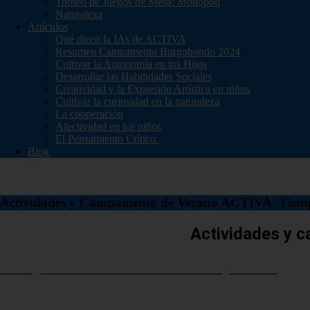
Torneo de Juegos de Mesa: Monopoli
Naturaleza
Artículos
Qué dicen la IAs de ACTIVA
Resumen Campamento Burgohondo 2024
Cultivar la Autonomía en tus Hijos
Desarrollar las Habilidades Sociales
Creatividad y la Expresión Artística en niños
Cultivar la curiosidad en la naturaleza
La cooperación
Afectividad en los niños
El Pensamiento Crítico
Blog
Actividades y Campamento de Verano ACTIVA Tiem
Actividades y 
Campamento de Verano Villatoya 2026