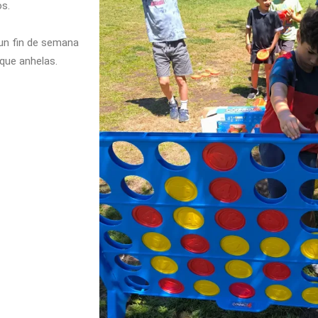
s.
 un fin de semana
que anhelas.