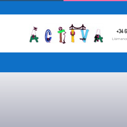
+34 6
Llámano