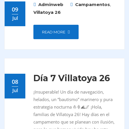
,
Adminweb
Campamentos
09
Villatoya 26
Jul
READ MORE
Día 7 Villatoya 26
08
Jul
¡Insuperable! Un día de navegación,
helados, un “bautismo” marinero y pura
estrategia nocturna ⛵️🍦🌊🌌 ¡Hola,
familias de Villatoya 26! Hay días en el
campamento que se planean con ilusión,