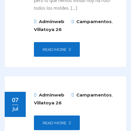
pero lo que hemos vivido hoy ha roto
todos los moldes. […]
,
Adminweb
Campamentos
Villatoya 26
READ MORE
,
Adminweb
Campamentos
07
Villatoya 26
Jul
READ MORE