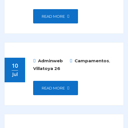
READ MORE
,
Adminweb
Campamentos
10
Villatoya 26
Jul
READ MORE