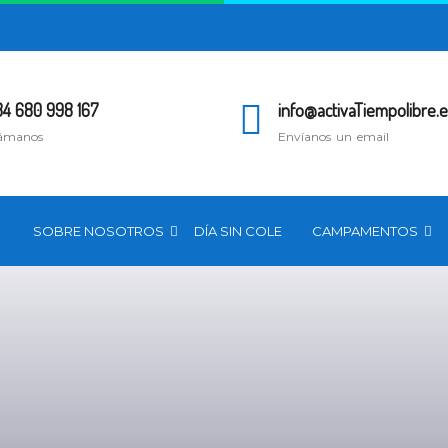
34 680 998 167
info@activaTiempolibre.e
ámanos
Envíanos un email
SOBRE NOSOTROS
DÍA SIN COLE
CAMPAMENTOS