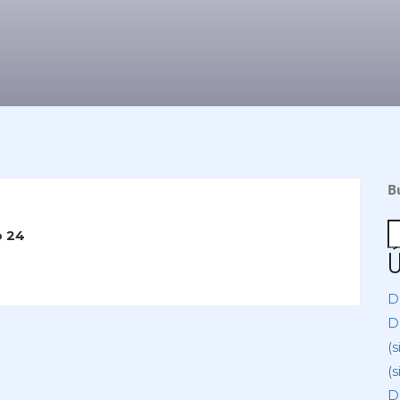
B
 24
Ú
Dí
D
(s
(s
D