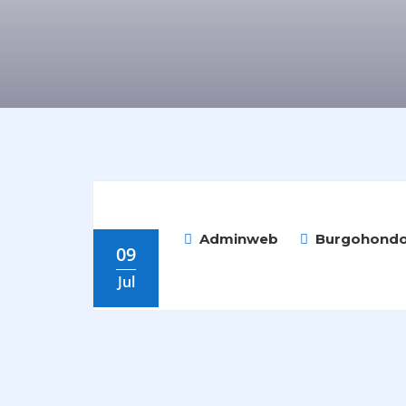
Adminweb
Burgohondo
09
Jul