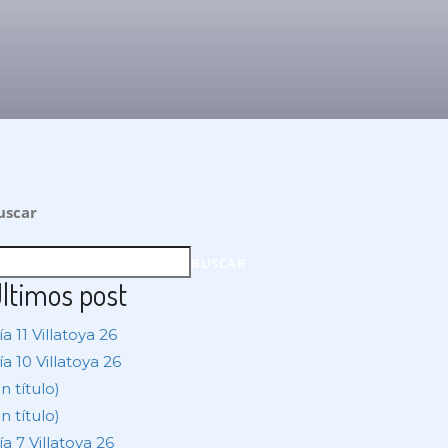
uscar
BUSCAR
ltimos post
a 11 Villatoya 26
ía 10 Villatoya 26
in título)
in título)
ía 7 Villatoya 26