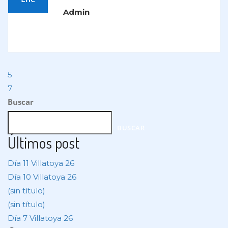
Admin
Navegación
5
de
7
Buscar
entradas
BUSCAR
Últimos post
Día 11 Villatoya 26
Día 10 Villatoya 26
(sin título)
(sin título)
Día 7 Villatoya 26